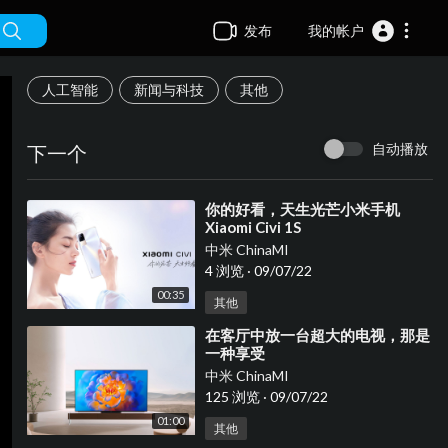
发布
我的帐户
人工智能
新闻与科技
其他
自动播放
下一个
⁣你的好看，天生光芒小米手机
Xiaomi Civi 1S
中米 ChinaMI
4 浏览
·
09/07/22
00:35
其他
⁣在客厅中放一台超大的电视，那是
一种享受
中米 ChinaMI
125 浏览
·
09/07/22
01:00
其他