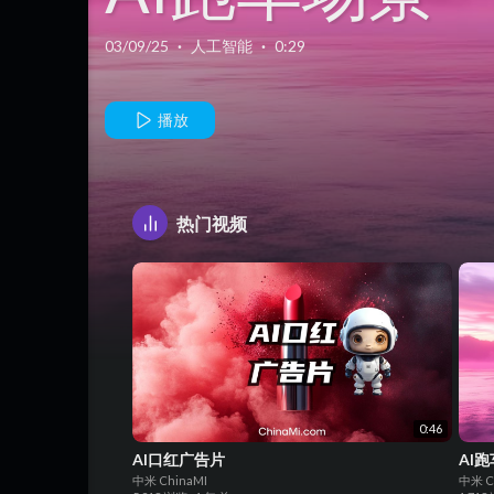
03/09/25
·
人工智能
·
0:29
播放
热门视频
0:46
AI口红广告片
AI
中米 ChinaMI
中米 C