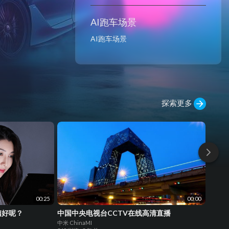
AI跑车场景
⁣AI跑车场景
探索更多
00:25
00:00
脑好呢？
中国中央电视台CCTV在线高清直播
美丽
中米 ChinaMI
中米 Ch