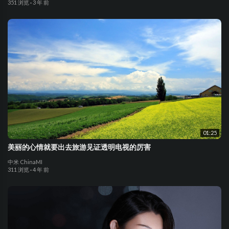
351 浏览
·
3 年 前
01:25
美丽的心情就要出去旅游见证透明电视的厉害
中米 ChinaMI
311 浏览
·
4 年 前