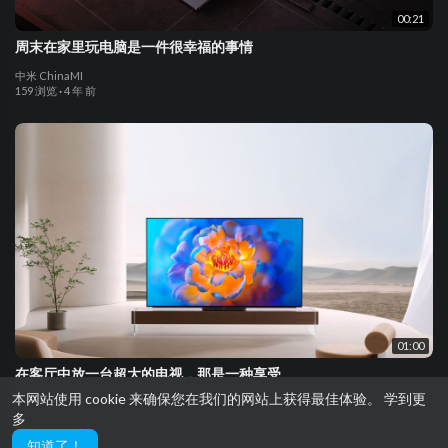
00:21
周末在家里玩电脑是一件很幸福的事情
中米 ChinaMI
159 浏览
·
4 年 前
01:00
在客厅中放一台超大的电视，那是一种享受
本网站使用 cookie 来确保您在我们的网站上获得最佳体验。
学到更
中米 ChinaMI
多
126 浏览
·
4 年 前
知道了！