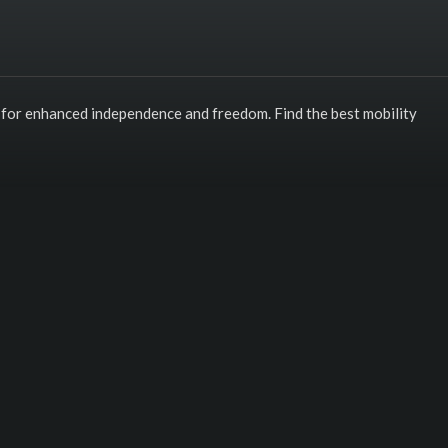
 for enhanced independence and freedom. Find the best mobility