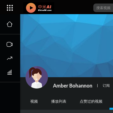
Amber Bohannon
|
订阅
视频
播放列表
点赞过的视频